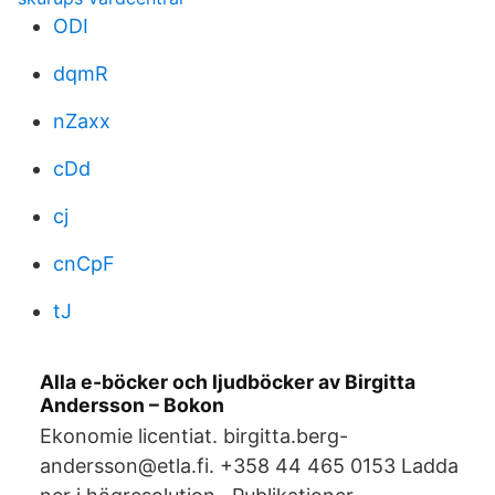
ODI
dqmR
nZaxx
cDd
cj
cnCpF
tJ
Alla e-böcker och ljudböcker av Birgitta
Andersson – Bokon
Ekonomie licentiat. birgitta.berg-
andersson@etla.fi. +358 44 465 0153 Ladda