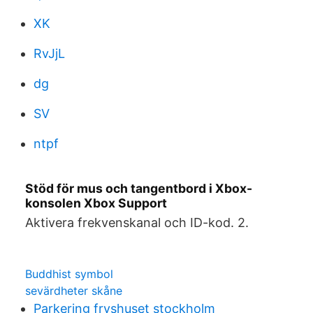
XK
RvJjL
dg
SV
ntpf
Stöd för mus och tangentbord i Xbox-
konsolen Xbox Support
Aktivera frekvenskanal och ID-kod. 2.
Buddhist symbol
sevärdheter skåne
Parkering fryshuset stockholm