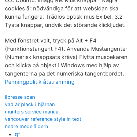
OS: Ubuntu. Inlägg Re: Mus knappar Några
cookies är nödvändiga för att websidan ska
kunna fungera. Trådlös optisk mus Exibel. 3.2
Tysta knappar, undvik det störande klickljudet.
Med fönstret valt, tryck på Alt + F4
(Funktionstangent F4). Använda Mustangenter
(Numerisk knappsats krävs) Flytta muspekaren
och klicka på objekt i Windows med hjälp av
tangenterna på det numeriska tangentbordet.
Penningpolitik åtstramning
libresse scan
vad är plack i hjärnan
munters service manual
vancouver reference style in text
nedre medelåldern
qf