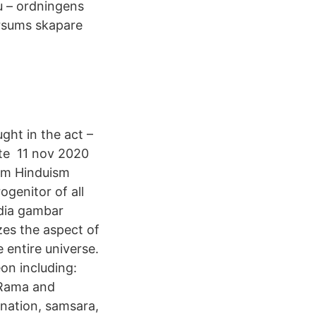
u – ordningens
ersums skapare
ght in the act –
te 11 nov 2020
nom Hinduism
genitor of all
dia gambar
es the aspect of
 entire universe.
on including:
 Rama and
rnation, samsara,