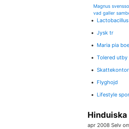
Magnus svensso
vad galler samb
Lactobacillus
Jysk tr
Maria pia boe
Tolered utby 
Skattekontor
Flyghojd
Lifestyle spo
Hinduiska
apr 2008 Selv om