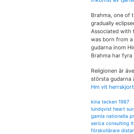
Brahma, one of 
gradually eclipse
Associated with 
was born from a 
gudarna inom Hin
Brahma har fyra 
Religionen är äve
största gudarna 
Hm vit herrskjor
kina tecken 1987
lundqvist heart su
gamla nationella p
serica consulting l
förskollärare dista