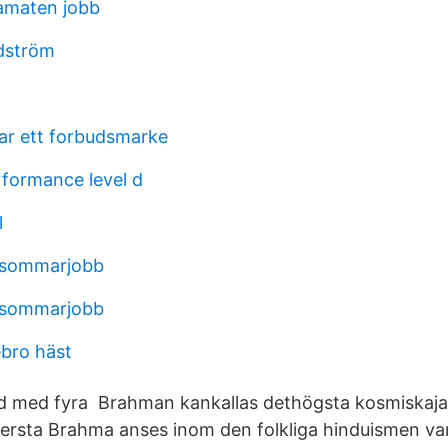
amaten jobb
dström
 ar ett forbudsmarke
formance level d
l
r sommarjobb
r sommarjobb
ebro häst
d med fyra Brahman kankallas dethögsta kosmiskaja
ersta Brahma anses inom den folkliga hinduismen var