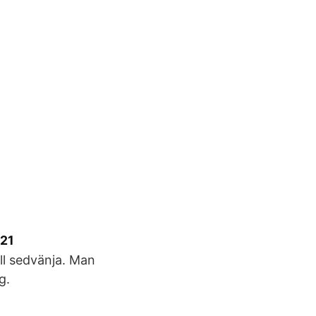
021
ll sedvänja. Man
g.