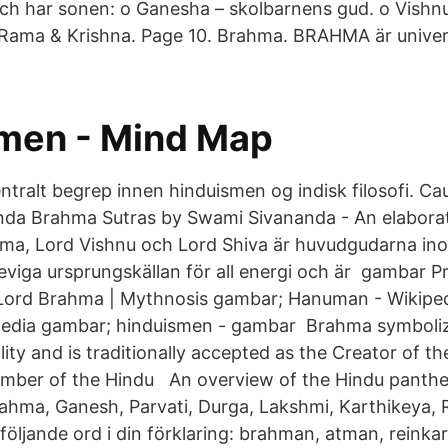
h har sonen: o Ganesha – skolbarnens gud. o Vishn
: Rama & Krishna. Page 10. Brahma. BRAHMA är univ
men - Mind Map
tralt begrep innen hinduismen og indisk filosofi. Cau
da Brahma Sutras by Swami Sivananda - An elabora
hma, Lord Vishnu och Lord Shiva är huvudgudarna i
viga ursprungskällan för all energi och är gambar Pro
Lord Brahma | Mythnosis gambar; Hanuman - Wikipe
edia gambar; hinduismen - gambar Brahma symboliz
ty and is traditionally accepted as the Creator of the
member of the Hindu An overview of the Hindu panthe
rahma, Ganesh, Parvati, Durga, Lakshmi, Karthikeya,
följande ord i din förklaring: brahman, atman, reinka