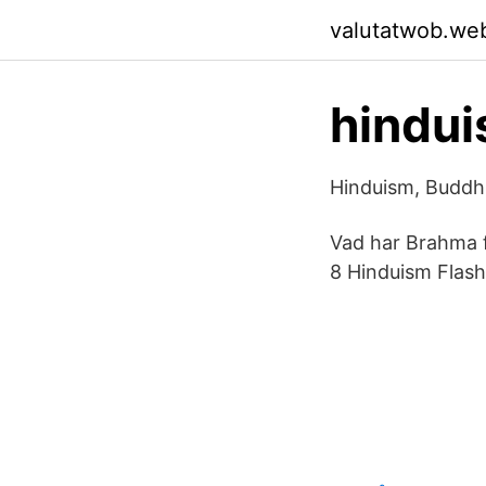
valutatwob.we
hindui
Hinduism, Buddh
Vad har Brahma f
8 Hinduism Flash