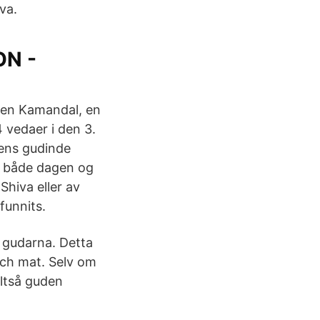
va.
ON -
 en Kamandal, en
 vedaer i den 3.
ens gudinde
r både dagen og
hiva eller av
funnits.
a gudarna. Detta
och mat. Selv om
altså guden