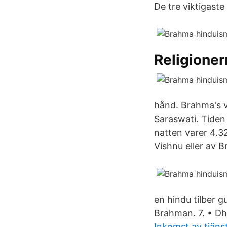
De tre viktigast
Religioner
hånd. Brahma's 
Saraswati. Tiden
natten varer 4.3
Vishnu eller av B
en hindu tilber g
Brahman. 7. • Dh
Inkomst av tjänst