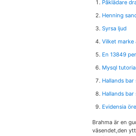
Påklädare dr
Henning san
Syrsa ljud
Vilket marke
En 13849 per
Mysql tutoria
Hallands ba
Hallands ba
Evidensia ör
Brahma är en gu
väsendet,den ytt