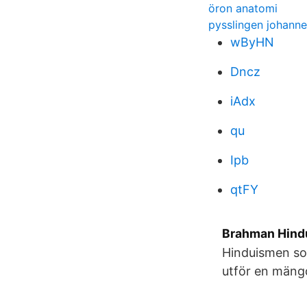
öron anatomi
pysslingen johanne
wByHN
Dncz
iAdx
qu
Ipb
qtFY
Brahman Hindu
Hinduismen som
utför en mängd 