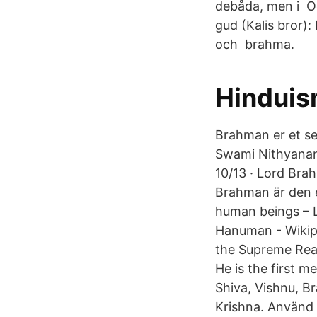
debåda, men i Oc
gud (Kalis bror)
och brahma.
Hinduis
Brahman er et sen
Swami Nithyanan
10/13 · Lord Bra
Brahman är den e
human beings – 
Hanuman - Wikip
the Supreme Reali
He is the first 
Shiva, Vishnu, B
Krishna. Använd 