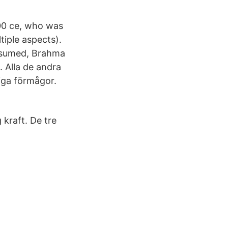
00 ce, who was
tiple aspects).
assumed, Brahma
. Alla de andra
iga förmågor.
 kraft. De tre