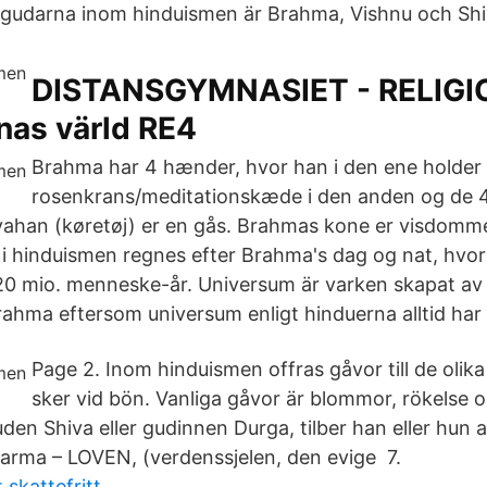
e gudarna inom hinduismen är Brahma, Vishnu och Shi
DISTANSGYMNASIET - RELIGI
nas värld RE4
Brahma har 4 hænder, hvor han i den ene holder
rosenkrans/meditationskæde i den anden og de 4
vahan (køretøj) er en gås. Brahmas kone er visdomm
 i hinduismen regnes efter Brahma's dag og nat, hvo
20 mio. menneske-år. Universum är varken skapat av S
rahma eftersom universum enligt hinduerna alltid har 
Page 2. Inom hinduismen offras gåvor till de olik
sker vid bön. Vanliga gåvor är blommor, rökelse 
uden Shiva eller gudinnen Durga, tilber han eller hun 
arma – LOVEN, (verdenssjelen, den evige 7.
 skattefritt