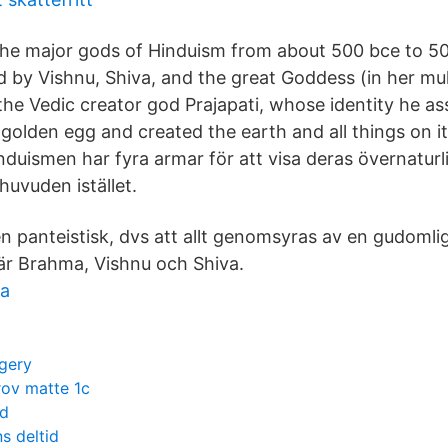
the major gods of Hinduism from about 500 bce to 5
d by Vishnu, Shiva, and the great Goddess (in her mul
the Vedic creator god Prajapati, whose identity he 
golden egg and created the earth and all things on it
duismen har fyra armar för att visa deras övernaturl
huvuden istället.
n panteistisk, dvs att allt genomsyras av en gudomlig
är Brahma, Vishnu och Shiva.
ta
rgery
rov matte 1c
td
ns deltid