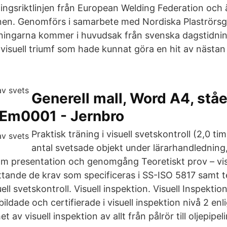
dningsriktlinjen från European Welding Federation och
en. Genomförs i samarbete med Nordiska Plaströrs
ngarna kommer i huvudsak från svenska dagstidninga
visuell triumf som hade kunnat göra en hit av nästan 
Generell mall, Word A4, stå
Em0001 - Jernbro
Praktisk träning i visuell svetskontroll (2,0 tim
antal svetsade objekt under lärarhandledning,
presentation och genomgång Teoretiskt prov – visue
ttande de krav som specificeras i SS-ISO 5817 samt 
ell svetskontroll. Visuell inspektion. Visuell Inspektio
bildade och certifierade i visuell inspektion nivå 2 enl
t av visuell inspektion av allt från pålrör till oljepipeli