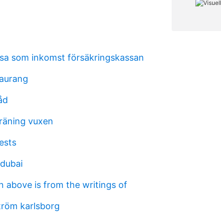
sa som inkomst försäkringskassan
taurang
åd
räning vuxen
ests
 dubai
 above is from the writings of
röm karlsborg