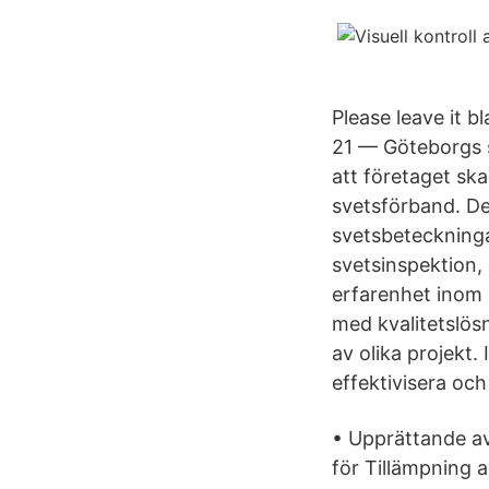
Please leave it 
21 — Göteborgs s
att företaget ska
svetsförband. De
svetsbeteckninga
svetsinspektion,
erfarenhet inom s
med kvalitetslösn
av olika projekt. 
effektivisera oc
• Upprättande av
för Tillämpning 