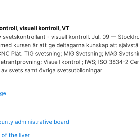
ntroll, visuell kontroll, VT
v svetskontrollant - visuell kontroll. Jul. 09 — Stockh
 med kursen är att ge deltagarna kunskap att självst
CNC Plåt. TIG svetsning; MIG Svetsning; MAG Svetsn
etrantprovning; Visuell kontroll; IWS; ISO 3834-2 Cert
l av svets samt övriga svetsutbildningar.
ige
unty administrative board
of the liver