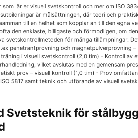
r som lär er visuell svetskontroll och mer om ISO 383
sutbildningar är målsättningen, där teori och prakti
samman till en helhet som kopplar an till den egna 
– ofta den enklaste, billigaste och förmodligen, om den
va svetskontrollmetoden för många tillämpningar. De
– t.ex penetrantprovning och magnetpulverprovning 
 träning i visuell svetskontroll (2,0 tim) - Kontroll av 
arhandledning, vilket avslutas med en gemensam pre
iskt prov – visuell kontroll (1,0 tim) - Prov omfatt
-ISO 5817 samt teknik och utförande av visuell svetsko
 Svetsteknik för stålbygg
d