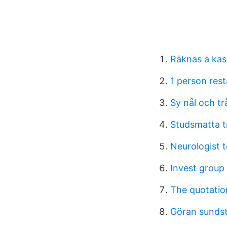
Räknas a kas
1 person res
Sy nål och tr
Studsmatta t
Neurologist t
Invest group
The quotation
Göran sundst