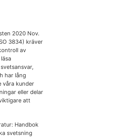
östen 2020 Nov.
ISO 3834) kräver
kontroll av
 läsa
 svetsansvar,
h har lång
se våra kunder
ingar eller delar
viktigare att
eratur: Handbok
ka svetsning