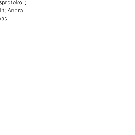
sprotokoll;
lt; Andra
pas.