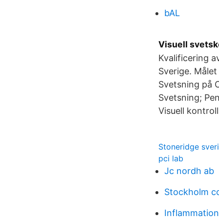
bAL
Visuell svetsko
Kvalificering a
Sverige. Målet
Svetsning på 
Svetsning; Pen
Visuell kontrol
Stoneridge sver
pci lab
Jc nordh ab
Stockholm co
Inflammation 