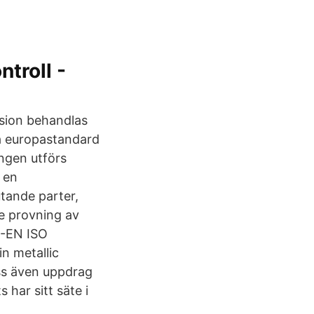
ntroll -
sion behandlas
na europastandard
ingen utförs
 en
tande parter,
e provning av
S-EN ISO
in metallic
oss även uppdrag
har sitt säte i