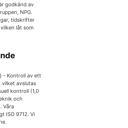
 är godkänd av
gruppen, NPG.
r, tidskrifter
vilken låt som
ende
) - Kontroll av ett
 vilket avslutas
ll kontroll (1,0
teknik och
n. Våra
igt ISO 9712. Vi
ne.