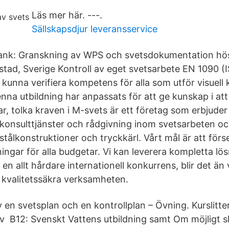
Läs mer här. ---.
Sällskapsdjur leveransservice
blank: Granskning av WPS och svetsdokumentation h
tad, Sverige Kontroll av eget svetsarbete EN 1090 (
 kunna verifiera kompetens för alla som utför visuell 
nna utbildning har anpassats för att ge kunskap i att
r, tolka kraven i M-svets är ett företag som erbjuder
 konsulttjänster och rådgivning inom svetsarbeten oc
tålkonstruktioner och tryckkärl. Vårt mål är att för
ingar för alla budgetar. Vi kan leverera kompletta lösn
I en allt hårdare internationell konkurrens, blir det än 
h kvalitetssäkra verksamheten.
 en svetsplan och en kontrollplan – Övning. Kurslitt
av B12: Svenskt Vattens utbildning samt Om möjligt s