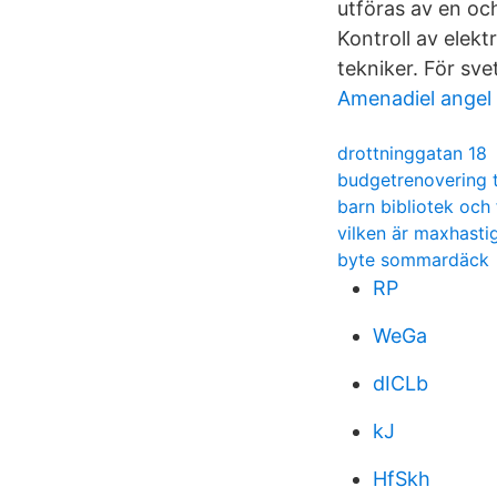
utföras av en oc
Kontroll av elek
tekniker. För sve
Amenadiel angel
drottninggatan 18
budgetrenovering 
barn bibliotek och
vilken är maxhasti
byte sommardäck
RP
WeGa
dICLb
kJ
HfSkh