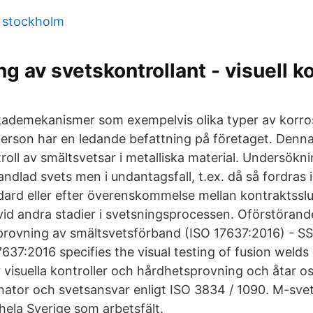
 stockholm
ng av svetskontrollant - visuell ko
ademekanismer som exempelvis olika typer av korro
person har en ledande befattning på företaget. Den
troll av smältsvetsar i metalliska material. Undersökn
dlad svets men i undantagsfall, t.ex. då så fordras i
dard eller efter överenskommelse mellan kontraktsslu
vid andra stadier i svetsningsprocessen. Oförstörand
l provning av smältsvetsförband (ISO 17637:2016) - S
37:2016 specifies the visual testing of fusion welds 
ör visuella kontroller och hårdhetsprovning och åtar 
ator och svetsansvar enligt ISO 3834 / 1090. M-svets 
ela Sverige som arbetsfält.