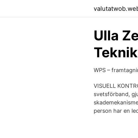
valutatwob.we
Ulla Z
Teknik
WPS – framtagnin
VISUELL KONTROL
svetsförband, gj
skademekanismer 
person har en le