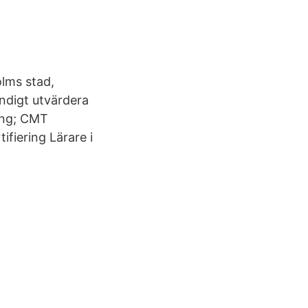
olms stad,
ändigt utvärdera
ing; CMT
ifiering Lärare i