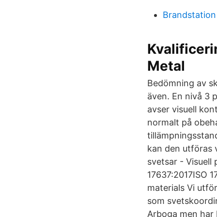
Brandstation
Kvalificeri
Metal
Bedömning av sk
även. En nivå 3 
avser visuell kon
normalt på obehan
tillämpningsstan
kan den utföras 
svetsar - Visuel
17637:2017ISO 176
materials Vi utf
som svetskoordin
Arboga men har h