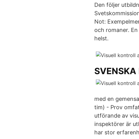
Den följer utbil
Svetskommission
Not: Exempelmeni
och romaner. En 
helst.
SVENSKA 
med en gemensam 
tim) - Prov omfa
utförande av visu
inspektörer är ut
har stor erfarenhe