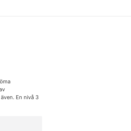
döma
av
även. En nivå 3