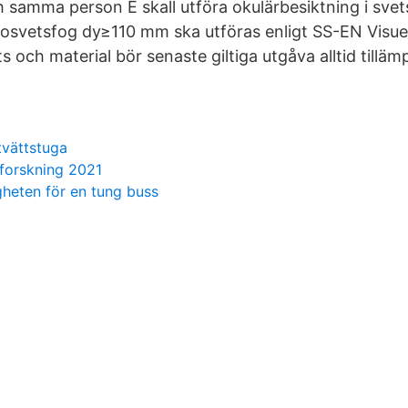
h samma person E skall utföra okulärbesiktning i svet
trosvetsfog dy≥110 mm ska utföras enligt SS-EN Visuel
ts och material bör senaste giltiga utgåva alltid tilläm
tvättstuga
 forskning 2021
gheten för en tung buss