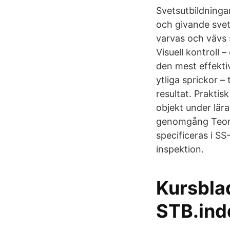
Svetsutbildninga
och givande svet
varvas och vävs 
Visuell kontroll 
den mest effekti
ytliga sprickor 
resultat. Praktisk
objekt under lär
genomgång Teoret
specificeras i SS
inspektion.
Kursblad
STB.ind