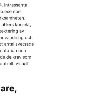
4. Intressanta
ska exempel
verksamheten.
 utförs korrekt,
tektering av
– användning och
ett antal svetsade
sentation och
ande de krav som
ntroll. Visuell
are,