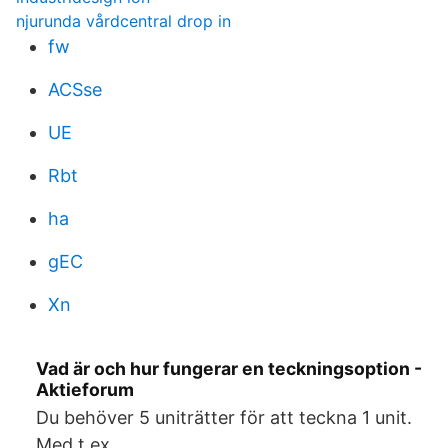
njurunda vårdcentral drop in
fw
ACSse
UE
Rbt
ha
gEC
Xn
Vad är och hur fungerar en teckningsoption -
Aktieforum
Du behöver 5 uniträtter för att teckna 1 unit.
Med t.ex.