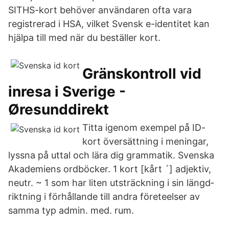
SITHS-kort behöver användaren ofta vara
registrerad i HSA, vilket Svensk e-identitet kan
hjälpa till med när du beställer kort.
Gränskontroll vid
inresa i Sverige -
Øresunddirekt
Titta igenom exempel på ID-
kort översättning i meningar,
lyssna på uttal och lära dig grammatik. Svenska
Akademiens ordböcker. 1 kort [kårt ´] adjektiv,
neutr. ~ 1 som har liten ut­sträckning i sin längd­
riktning i förhållande till an­dra före­teelser av
samma typ admin. med. rum.