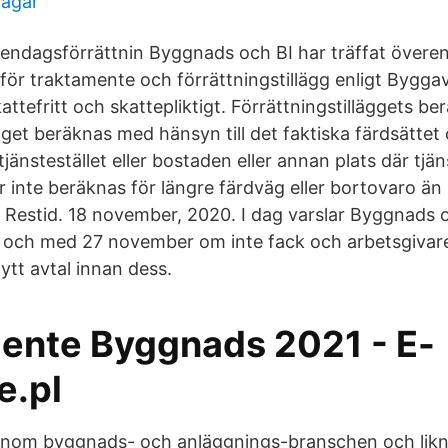
dagar
 endagsförrättnin Byggnads och BI har träffat öve
för traktamente och förrättningstillägg enligt Byggav
ttefritt och skattepliktigt. Förrättningstilläggets be
gget beräknas med hänsyn till det faktiska färdsättet
jänstestället eller bostaden eller annan plats där tjän
år inte beräknas för längre färdväg eller bortovaro ä
. Restid. 18 november, 2020. I dag varslar Byggnads 
n och med 27 november om inte fack och arbetsgiva
ytt avtal innan dess.
ente Byggnads 2021 - E-
e.pl
a inom byggnads- och anläggnings-branschen och lik