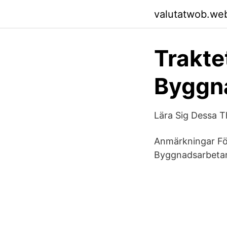
valutatwob.we
Traktet
Byggn
Lära Sig Dessa 
Anmärkningar För
Byggnadsarbetaren