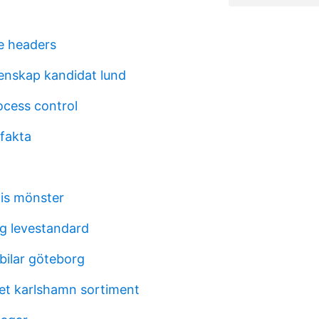
e headers
nskap kandidat lund
rocess control
fakta
tis mönster
og levestandard
bilar göteborg
t karlshamn sortiment