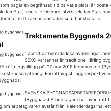
som pågår en begränsad tid på varje plats, är bosta-d
sledamöter, reserv-officerare, styrelseledamöter, 
 domstol m.fl. räknas bostaden som tjänsteställe.
Traktamente Byggnads 20
l
1 apr 2007 berörda lokalavdelningar in
SEKO vartannat år traditionell lärling by
 förrättningstillägg på. 27 nov 2018 Kommunkod (Byg
kostnadsersättning, Förrättningstillägg respektive i
 Byggnads.
SVENSKA BYGGNADSARBETAREFÖRBU
(Byggnads) Arbetstagare har även rätt til
ägg om arbetsgivaren avstår från kalenderdagarna, ett