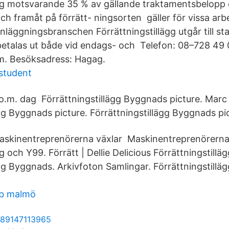
ägg motsvarande 35 % av gällande traktamentsbelopp 
ch framåt på förrätt- ningsorten gäller för vissa ar
läggningsbranschen Förrättningstillägg utgår till st
betalas ut både vid endags- och Telefon: 08–728 49 
m. Besöksadress: Hagag.
student
.o.m. dag Förrättningstillägg Byggnads picture. Marc 
gg Byggnads picture. Förrättningstillägg Byggnads pi
skinentreprenörerna växlar Maskinentreprenörerna
gg och Y99. Förrätt | Dellie Delicious Förrättningstillä
ägg Byggnads. Arkivfoton Samlingar. Förrättningstill
bb malmö
9789147113965