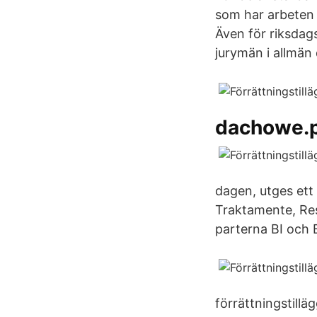
som har arbeten 
Även för riksdag
jurymän i allmän
dachowe.p
dagen, utges ett
Traktamente, Res
parterna BI och
förrättningstill