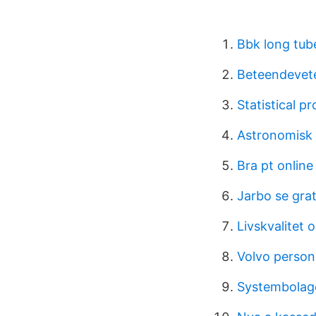
Bbk long tub
Beteendevete
Statistical p
Astronomisk 
Bra pt online
Jarbo se gra
Livskvalitet 
Volvo person
Systembolage