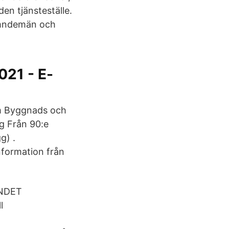
en tjänsteställe.
nämndemän och
21 - E-
om Byggnads och
gg Från 90:e
g) .
nformation från
NDET
l