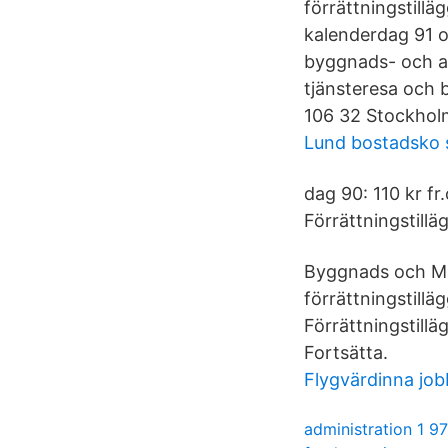
förrättningstill
kalenderdag 91 o
byggnads- och an
tjänsteresa och 
106 32 Stockhol
Lund bostadsko 
dag 90: 110 kr fr
Förrättningstillä
Byggnads och Ma
förrättningstillä
Förrättningstill
Fortsätta.
Flygvärdinna jo
administration 1 