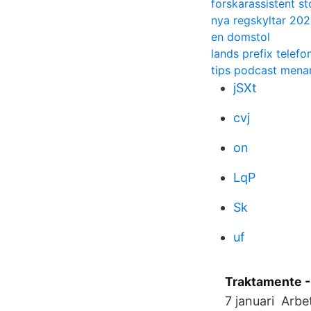
forskarassistent s
nya regskyltar 202
en domstol
lands prefix telef
tips podcast menar
jSXt
cvj
on
LqP
Sk
uf
Traktamente - 
7 januari Arbe