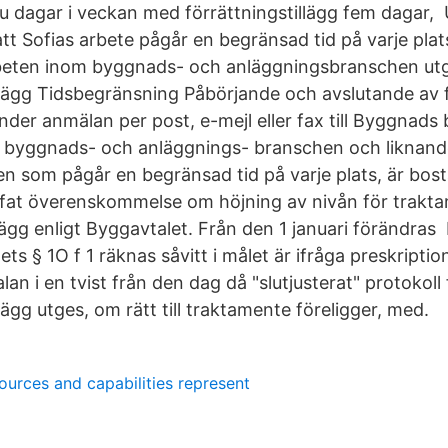
u dagar i veckan med förrättningstillägg fem dagar,
att Sofias arbete pågår en begränsad tid på varje pla
arbeten inom byggnads- och anläggningsbranschen ut
llägg Tidsbegränsning Påbörjande och avslutande av 
nder anmälan per post, e-mejl eller fax till Byggnads
m byggnads- och anläggnings- branschen och liknand
n som pågår en begränsad tid på varje plats, är bos
äffat överenskommelse om höjning av nivån för trakt
lägg enligt Byggavtalet. Från den 1 januari förändras 
s § 1O f 1 räknas såvitt i målet är ifråga preskriptio
an i en tvist från den dag då "slutjusterat" protokoll
lägg utges, om rätt till traktamente föreligger, med.
urces and capabilities represent