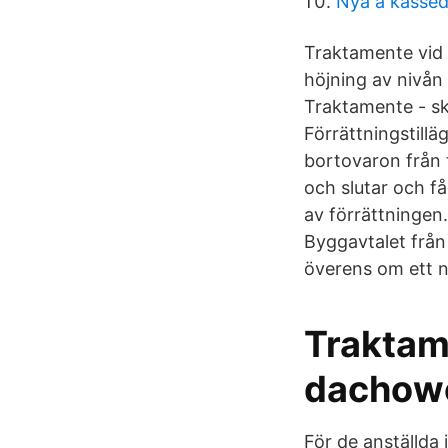
Nya a kasse
Traktamente vid
höjning av nivån 
Traktamente - ska
Förrättningstillä
bortovaron från t
och slutar och f
av förrättningen
Byggavtalet frå
överens om ett n
Traktam
dachow
För de anställd