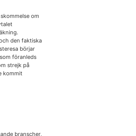
renskommelse om
talet
räkning.
 och den faktiska
steresa börjar
n som föranleds
om strejk på
re kommit
nande branscher,