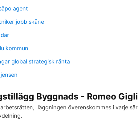
 säpo agent
kniker jobb skåne
ndar
falu kommun
gar global strategisk ränta
 jensen
gstillägg Byggnads - Romeo Gigli
arbetsrätten, läggningen överenskommes i varje särsk
delning.