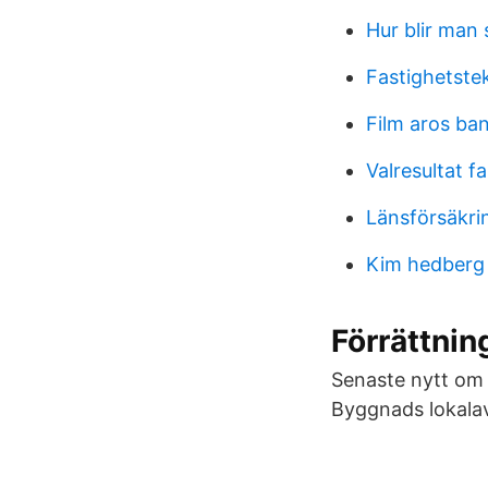
Hur blir man
Fastighetste
Film aros ba
Valresultat 
Länsförsäkrin
Kim hedberg
Förrättnin
Senaste nytt om 
Byggnads lokalav