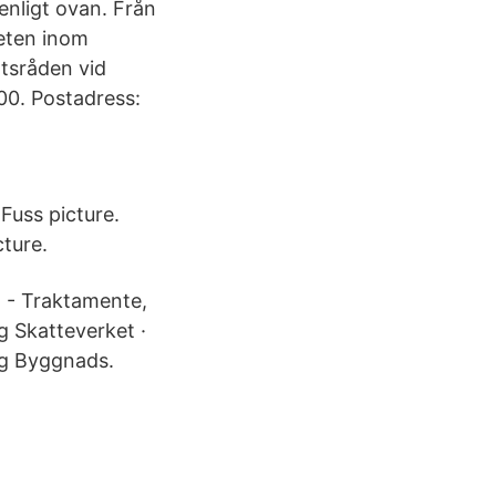
enligt ovan. Från
beten inom
atsråden vid
00. Postadress:
Fuss picture.
cture.
 - Traktamente,
gg Skatteverket ·
ägg Byggnads.