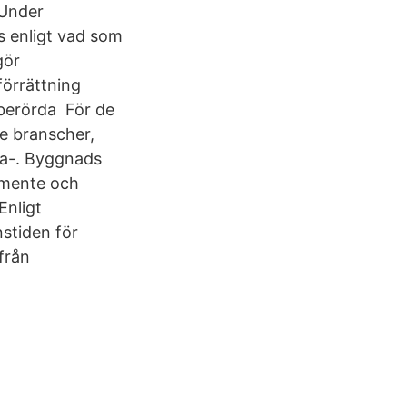
 Under
ts enligt vad som
gör
förrättning
 berörda För de
e branscher,
ta-. Byggnads
amente och
Enligt
nstiden för
 från