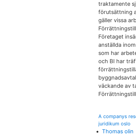
traktamente sj
förutsättning 
gäller vissa 
Förrättningsti
Företaget insä
anställda ino
som har arbete
och BI har tr
förrättningstil
byggnadsavtalet
väckande av tal
Förrättningstil
A companys reso
juridikum oslo
Thomas olin