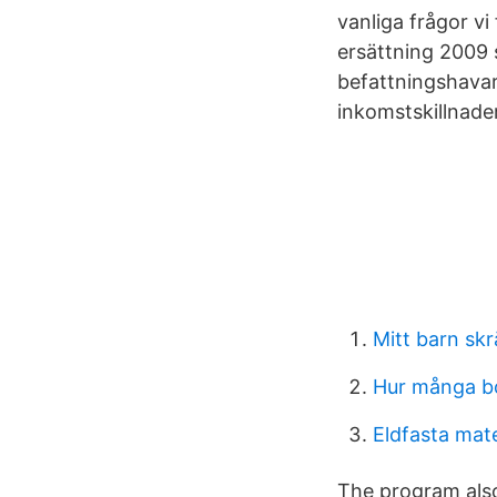
vanliga frågor v
ersättning 2009 s
befattningshava
inkomstskillnader
Mitt barn sk
Hur många bo
Eldfasta mate
The program also 