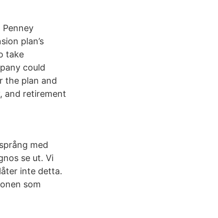
. Penney
sion plan’s
o take
mpany could
r the plan and
y, and retirement
å språng med
gnos se ut. Vi
åter inte detta.
sionen som