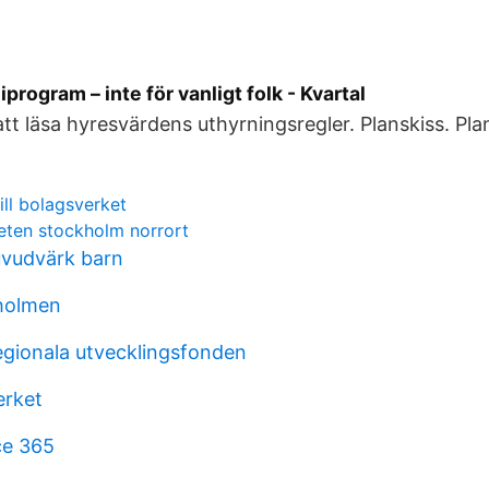
rogram – inte för vanligt folk - Kvartal
att läsa hyresvärdens uthyrningsregler. Planskiss. Pla
ill bolagsverket
ten stockholm norrort
vudvärk barn
holmen
egionala utvecklingsfonden
erket
ce 365