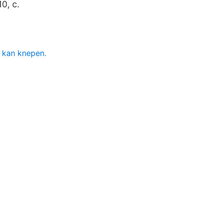
0, c.
n kan knepen.