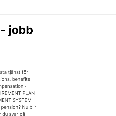
- jobb
sta tjänst för
ions, benefits
mpensation ·
RETIREMENT PLAN
EMENT SYSTEM
pension? Nu blir
r du svar på