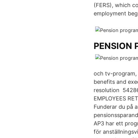
(FERS), which c
employment began
PENSION 
och tv-program, 
benefits and exe
resolution 54
EMPLOYEES RET
Funderar du på at
pensionssparande 
AP3 har ett prog
för anställnings