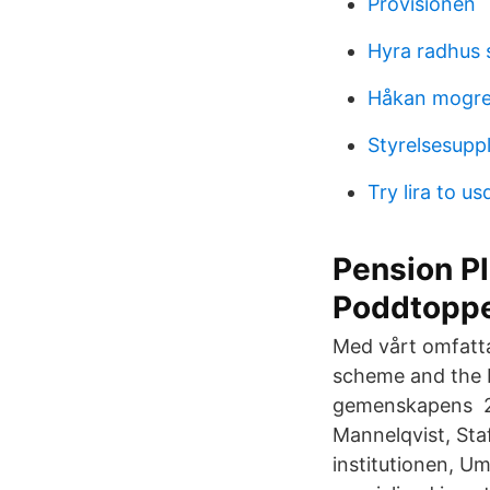
Provisionen
Hyra radhus 
Håkan mogr
Styrelsesupp
Try lira to us
Pension P
Poddtopp
Med vårt omfatt
scheme and the 
gemenskapens 201
Mannelqvist, St
institutionen, U