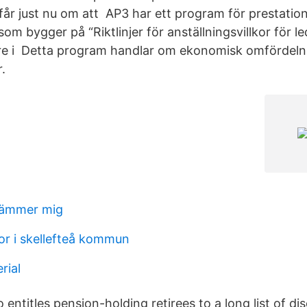
i får just nu om att AP3 har ett program för prestati
om bygger på “Riktlinjer för anställningsvillkor för l
re i Detta program handlar om ekonomisk omfördeln
.
rämmer mig
r i skellefteå kommun
rial
entitles pension-holding retirees to a long list of d