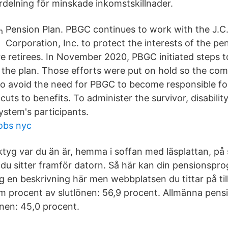
elning för minskade inkomstskillnader.
Pension Plan. PBGC continues to work with the J.C
Corporation, Inc. to protect the interests of the pen
re retirees. In November 2020, PBGC initiated steps t
or the plan. Those efforts were put on hold so the co
to avoid the need for PBGC to become responsible fo
cuts to benefits. To administer the survivor, disabilit
ystem's participants.
jobs nyc
tyg var du än är, hemma i soffan med läsplattan, p
 du sitter framför datorn. Så här kan din pensionspro
dig en beskrivning här men webbplatsen du tittar på till
m procent av slutlönen: 56,9 procent. Allmänna pen
önen: 45,0 procent.