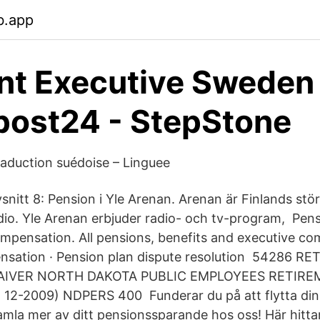
b.app
t Executive Sweden 
tpost24 - StepStone
raduction suédoise – Linguee
vsnitt 8: Pension i Yle Arenan. Arenan är Finlands stör
io. Yle Arenan erbjuder radio- och tv-program, Pens
mpensation. All pensions, benefits and executive co
nsation · Pension plan dispute resolution 54286 
IVER NORTH DAKOTA PUBLIC EMPLOYEES RETIR
12-2009) NDPERS 400 Funderar du på att flytta din 
samla mer av ditt pensionssparande hos oss! Här hitta