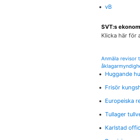
vB
SVT:s ekonomip
Klicka här för 
Anmäla revisor t
åklagarmyndighe
Huggande hu
Frisör kungs
Europeiska r
Tullager tullv
Karlstad offi