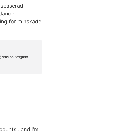
onsbaserad
edande
ing för minskade
iscounts…and I’m