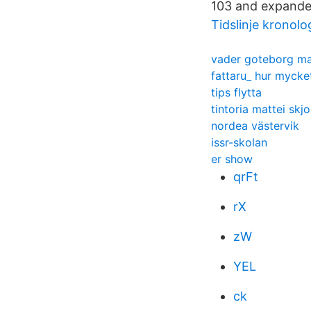
103 and expanded
Tidslinje kronolo
vader goteborg ma
fattaru_ hur mycket
tips flytta
tintoria mattei skjo
nordea västervik
issr-skolan
er show
qrFt
rX
zW
YEL
ck