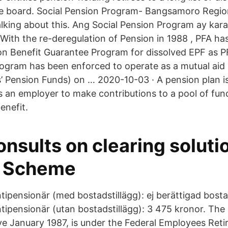
he board. Social Pension Program- Bangsamoro Regio
 talking about this. Ang Social Pension Program ay ka
With the re-deregulation of Pension in 1988 , PFA ha
on Benefit Guarantee Program for dissolved EPF as P
rogram has been enforced to operate as a mutual aid b
 Pension Funds) on … 2020-10-03 · A pension plan is
s an employer to make contributions to a pool of fund
enefit.
sults on clearing solutio
n Scheme
ntipensionär (med bostadstillägg): ej berättigad bosta
ntipensionär (utan bostadstillägg): 3 475 kronor. The
ve January 1987, is under the Federal Employees Ret