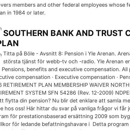
overs members and other federal employees whose f
 in 1984 or later.
SOUTHERN BANK AND TRUST
PLAN
Titta på Böle - Avsnitt 8: Pension i Yle Arenan. Are
största tjänst för webb-tv och -radio. Yle Arenan er
Pensions, benefits and executive compensation. All 
cutive compensation · Executive compensation · Pens
286 RETIREMENT PLAN MEMBERSHIP WAIVER NORTH
IREMENT SYSTEM SFN 54286 (Rev. 12-2009) NDP
t flytta din pension? Nu blir det enklare att samla me
hos oss! Här hittar du svar på vanliga frågor vi får 
ram för prestationsbaserad ersättning 2009 som bygge
villkor för ledande befattningshavare i Detta progra