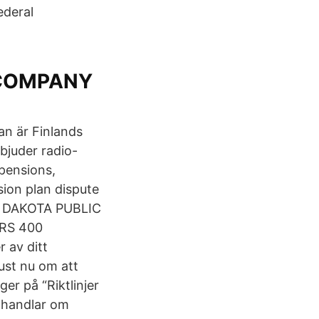
ederal
 COMPANY
nan är Finlands
bjuder radio-
pensions,
ion plan dispute
 DAKOTA PUBLIC
ERS 400
r av ditt
just nu om att
r på “Riktlinjer
m handlar om