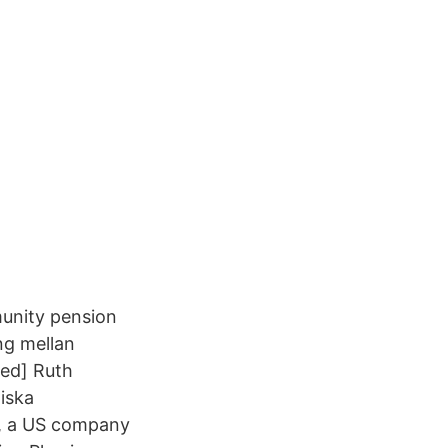
unity pension
ng mellan
[ed] Ruth
iska
n, a US company