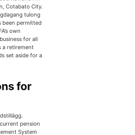
n, Cotabato City.
ragdagang tulong
s been permitted
FA’s own
usiness for all
 a retirement
s set aside for a
ns for
dstillägg.
 current pension
irement System