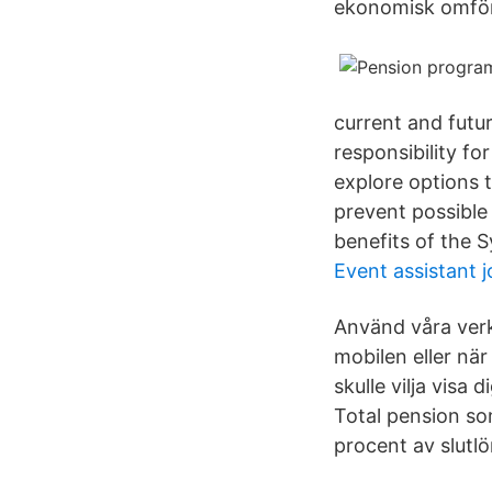
ekonomisk omförd
current and futu
responsibility f
explore options 
prevent possible 
benefits of the S
Event assistant 
Använd våra verk
mobilen eller när
skulle vilja visa 
Total pension so
procent av slutl