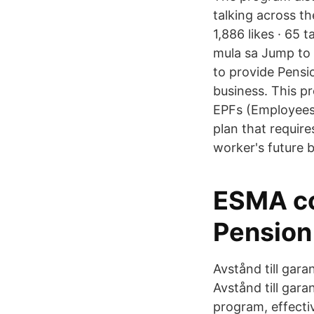
talking across t
1,886 likes · 65
mula sa Jump to 
to provide Pensi
business. This p
EPFs (Employees’
plan that require
worker's future b
ESMA con
Pensio
Avstånd till gara
Avstånd till gara
program, effecti