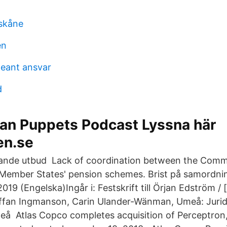
skåne
en
leant ansvar
d
lan Puppets Podcast Lyssna här
en.se
ande utbud Lack of coordination between the Comm
Member States' pension schemes. Brist på samordni
9 (Engelska)Ingår i: Festskrift till Örjan Edström / 
affan Ingmanson, Carin Ulander-Wänman, Umeå: Jurid
meå Atlas Copco completes acquisition of Perceptro